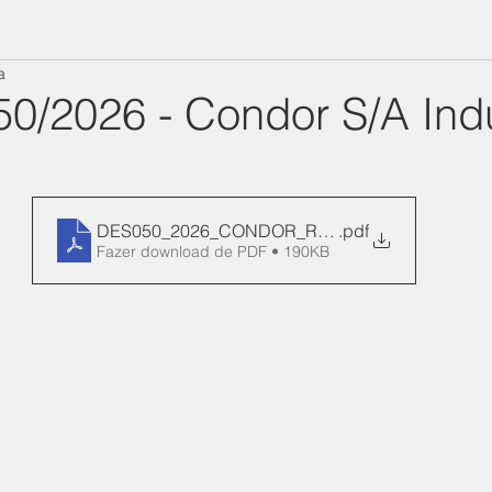
a
50/2026 - Condor S/A Indú
DES050_2026_CONDOR_REN_140-Manifesto
.pdf
Fazer download de PDF • 190KB