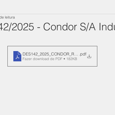
de leitura
42/2025 - Condor S/A Indú
DES142_2025_CONDOR_REN_42-Manifesto
.pdf
Fazer download de PDF • 182KB