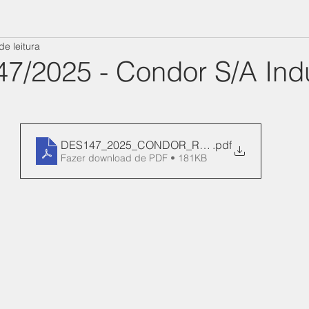
de leitura
47/2025 - Condor S/A Indú
DES147_2025_CONDOR_REN_47-Manifesto
.pdf
Fazer download de PDF • 181KB