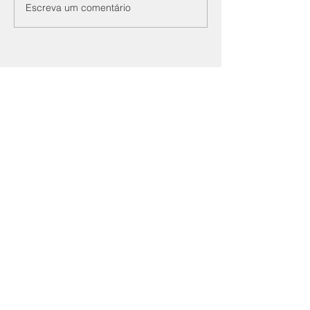
Escreva um comentário
Sindicato Nacional das
Indústrias de Materiais
de Defesa
Av. Paulista, 1313 - 4º Andar
Edifício Sede FIESP
01311-200
São Paulo - SP
(11) 3549-4554
- Ramal: 4554
simde@simde.org.br