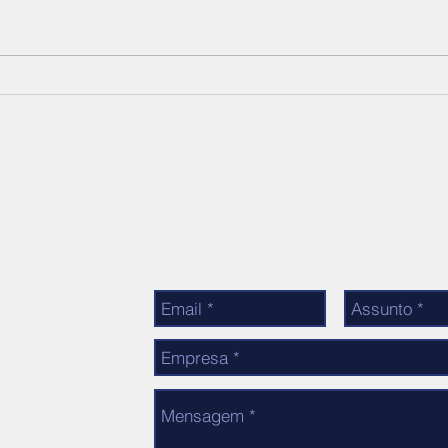
SIMDES presente na
SIMD
solenidade comemorativa
Fair
aos 80 anos do Comando
Paul
Militar do Sudeste
Associe-se!
ústrias
r
554