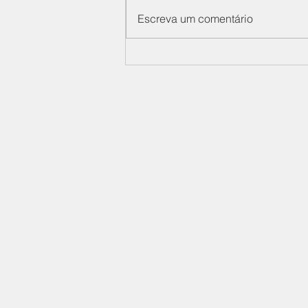
Escreva um comentário
SIMDES participa da 28ª
Reunião Ordinária do
Condefesa, na CNI
Sindicato Nacional das Ind
de Materiais de Defesa
Av. Paulista, 1313 - 4º Anda
Edifício Sede FIESP
01311-200 São Paulo - SP
(11) 3549-4554 - Ramal: 4