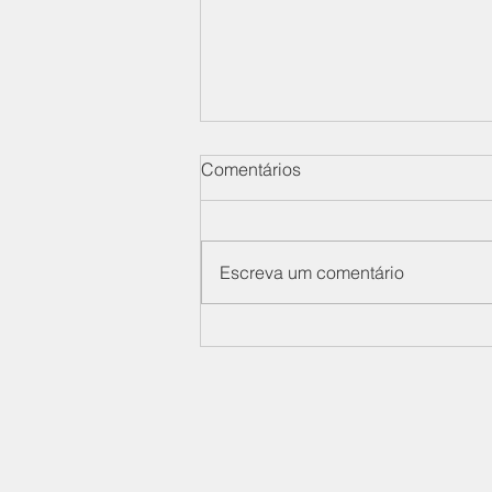
Comentários
Escreva um comentário
SIMDES participa da 28ª
Reunião Ordinária do
Condefesa, na CNI
Sindicato Nacional das Ind