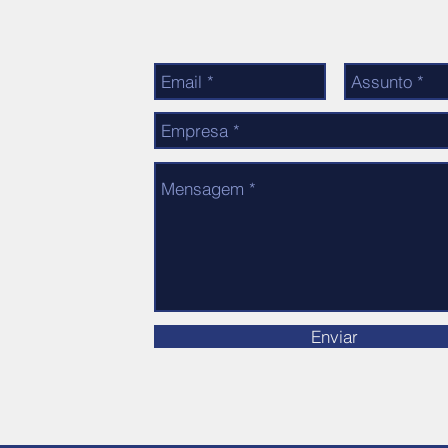
r
554
Enviar