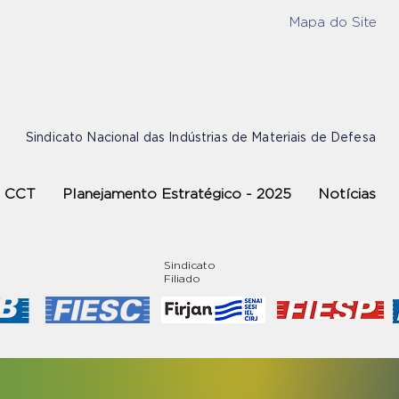
Mapa do Site
Sindicato Nacional das Indústrias de Materiais de Defesa
CCT
Planejamento Estratégico - 2025
Notícias
Sindicato
Filiado