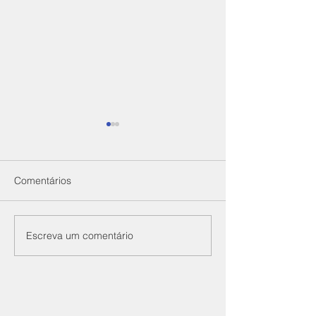
Comentários
IDE_055.2026_
Escreva um comentário
IDNS_011.2026_MODIRUM