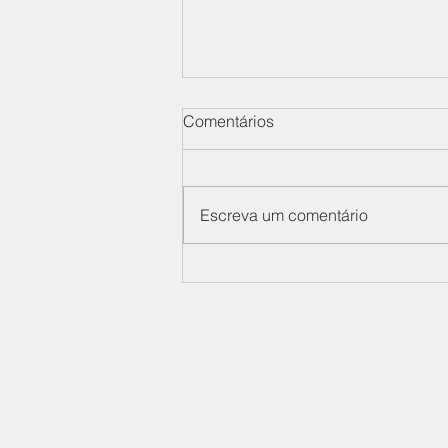
Comentários
Escreva um comentário
SIMDES participa de painel
sobre defesa e segurança no
Seminário de Economia da
FGV
Sindicato Nacional das Ind
de Materiais de Defesa