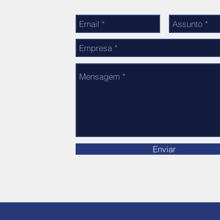
r
554
Enviar