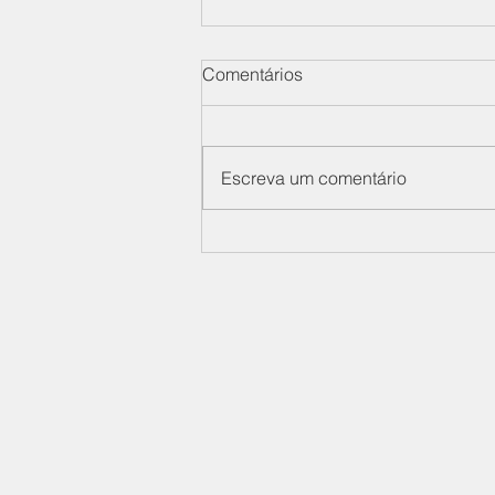
Comentários
Escreva um comentário
SIMDES participa da 28ª
Reunião Ordinária do
Condefesa, na CNI
Sindicato Nacional das Ind
de Materiais de Defesa
Av. Paulista, 1313 - 4º Anda